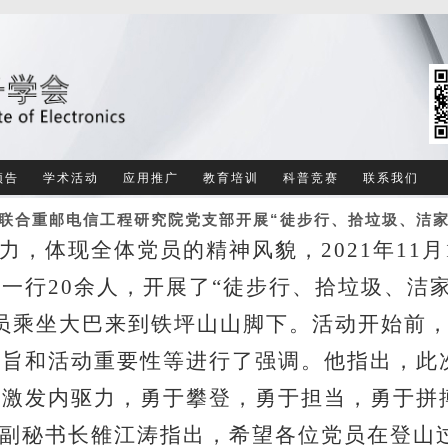
预告
学术活动
应用推广
教育培训
科普竞赛
联系我们
联合重邮电信工程研究院党支部开展“徒步行、拾垃圾、洁家
力，体现全体党员的精神风貌，
2021
年
11
月
部一行
20
余人，开展了“徒步行、拾垃圾、洁家
员乘坐大巴来到铁坪山山脚下。活动开始前
主旨和活动重要性等进行了强调。他指出，此
式激发内驱力，勇于攀登，勇于担当，勇于拼
副秘书长雒江涛指出，希望各位党员在登山