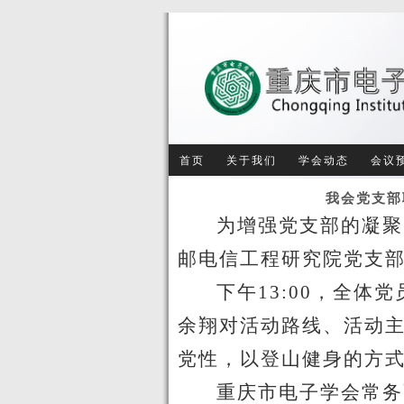
首页
关于我们
学会动态
会议
我会党支部
为增强党支部的凝聚
邮电信工程研究院党支
下午
13:00
，全体党
余翔对活动路线、活动
党性，以登山健身的方
重庆市电子学会常务