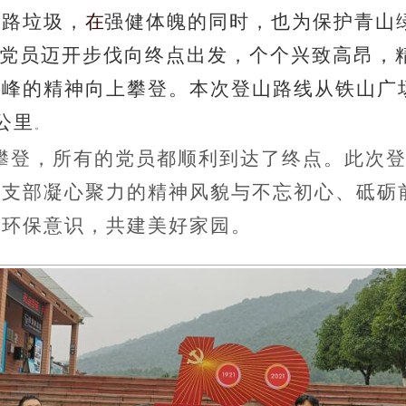
沿路垃圾，
在
强健体魄的同时，也为保护青山
党员迈开步伐向终点出发，个个兴致高昂，
高峰的精神向上攀登。本次登山路线从铁山广
公里
。
攀登，所有的党员都顺利到达了终点。此次
党支部凝心聚力的精神风貌与不忘初心、砥砺
升环保意识，共建美好家园。